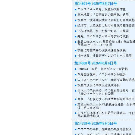
第14801号 2026年8月7日号
ニッスイ４～６月、水産が大幅増益
熊本地震に「災害査定の効率化」適用
水産庁、漁港建設技術に貢献した企業表彰
焼津市、大型漁船に対応する漁港整備要請
いなば食品、ねぶた祭でちゅ～る登場
丼丸、ロイヤリティ０円モデルで成長
業界人物スポット/共同船舶（株）代表
所英樹(ところ・ひでき)氏
学生に海苔業界の現状や課題を講義
福一漁業、社員デザインのＴシャツ着用
第14800号 2026年8月6日号
Umios４～６月、各セグメントが苦戦
５月全国在庫、イワシやサケが減少
ニッスイとハナマルキ、赤えび＆麹を訴求
水産庁次長に高橋広道漁政部長
スマホで予約決済、港で魚を受け取り 直
「海のマーケット」を公開
産直、「むきえび」の注文数が前月比２倍
業界人物スポット/代表取締役社長 白羽清
は・きよまさ)氏
チリギンは横ばいから若干の強含み うお
月の商品情報(３)
第14799号 2026年8月5日号
ニコニコのり初、鬼崎産の焼き海苔投入
くら、タイ・バンコクに現地法人を設立