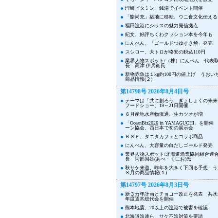
理研ビタミン、銭湯でイベント開催
「鮨尚充」築地に移転、ウニ食文化伝える
福田漁港にシラスの魅力発信拠点
紀文、好評ちくわクッション本を今年も
にんべん、「ゴールドつゆすき焼」発売
スシロー、大トロが格安の税込110円
業界人物スポット/（株）にんべん 代表
長 高津 伊兵衛氏
新物赤魚は１kg約100円の値上げ うおい
商品情報(２)
第14798号 2026年8月4日号
テーマは「共に創ろう、ぎょしょくの未来
フードショー、19～21日開催
６月産地水産物流通、生カツオが増
「OceanBiz2026 in YAMAGUCHI」を
ーン協会、西日本で初の展示会
ＢＳＰ、タニタカフェとコラボ商品
にんべん、大容量の白だしゴールド発売
業界人物スポット/北海道漁業協同組合連
長 阿部国雄(あべ・くにお)氏
秋サケ来遊、昨年を大きく下回る予想 う
８月の商品情報(１)
第14797号 2026年8月3日号
新３カ年計画とチョコー改正を発表 共水連
年度通常総代会を開催
熊本地震、20以上の漁港で被害を確認
北海道漁連ら、サケ不漁対策を要請