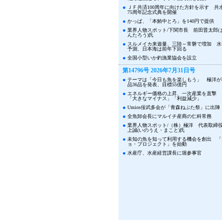
ＪＦ共済100周年に向けた方針を示す 共
75周年記念式典を開催
かっぱ、「本鮪中とろ」を140円で提供
業界人物スポット/下関市長 前田晋太郎(
んたろう)氏
スルメイカ来遊量、三陸～常磐で増加 水
予測、日本海は前年下回る
全国小型いか釣漁業協会を設立
第14796号 2026年7月31日号
テーマは「今日も魚を楽しもう」 極洋が
品36品を発表、目標55億円
エネルギー価格の上昇、一次産業を直撃 
「大きなマイナス」「利益減少」
Umios佞武多会が「青森ねぶた祭」に出陣
全魚卸会長にマルイチ産商の仁科常務
業界人物スポット/（株）極洋 代表取締
上誠(いのうえ・まこと)氏
未知の魚を知って利用する機会を創出 「
ョ・プロジェクト」を始動
水産庁、水産経営課長に堀参事官