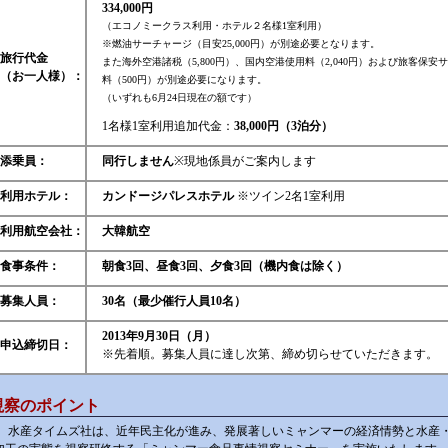
334,000円
（エコノミークラス利用・ホテル２名様1室利用）
※燃油サーチャージ（目安25,000円）が別途必要となります。
旅行代金
また海外空港諸税（5,800円）、国内空港使用料（2,040円）および旅客保安
（お一人様）：
料（500円）が別途必要になります。
（いずれも6月24日現在の額です）
1名様1室利用追加代金：
38,000円（3泊分）
添乗員：
同行しません
※現地係員がご案内します
利用ホテル：
カンドージパレスホテル
※ツイン2名1室利用
利用航空会社：
大韓航空
食事条件：
朝食3回、昼食3回、夕食3回（機内食は除く）
募集人員：
30名（最少催行人員10名）
2013年9月30日（月）
申込締切日：
※先着順。募集人員に達し次第、締め切らせていただきます。
視察のポイント
水産タイムズ社は、近年民主化が進み、発展著しいミャンマーの経済情勢と水産