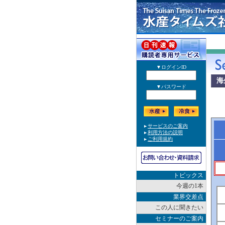
海
トピックス
今週の1本
業界交差点
この人に聞きたい
セミナーのご案内