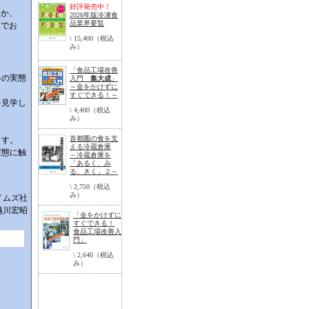
。
好評発売中！
ほか、
2026年版冷凍食
品業界要覧
んでお
\ 15,400（税込
み）
「食品工場改善
界の実態
入門
集大成
」
～金をかけずに
すぐできる！～
を見学し
\ 4,400（税込
み）
首都圏の食を支
ます。
える冷蔵倉庫
実態に触
～冷蔵倉庫を
「あるく、み
る、きく」２～
\ 2,750（税込
み）
イムズ社
越川宏昭
「金をかけずに
すぐできる！
食品工場改善入
門」
\ 2,640（税込
み）