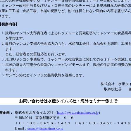
加工の実態を視察研修する「ミャンマー食品事情視察セミナー」を実施いたします
ミャンマー政府担当者及びジェトロ担当者のレクチャーによる現地概況の研修の
水産加工工場、食品工場、市場の視察など、他では得られない独自の内容を盛り込
ります。
【視察内容】
政府のヤンゴン支部責任者によるレクチャーと質疑応答でミャンマーの食品業
を学びます。
政府のヤンゴン支部の全面協力のもと、水産加工会社、食品会社を訪問、工場
ます。
また、経営者との質疑応答も行います。
JETROヤンゴン事務所で、ミャンマーの投資状況に関してのセミナーを実施し
庶民の露天の市場から最新のショッピングモールまで、現地の生活者の消費の
れます。
ヤンゴン港などインフラの整備状態を視察します。
株式会社 水産タ
取締役社長 
お問い合わせは水産タイムズ社・海外セミナー係まで
視察企画：
株式会社水産タイムズ社（
https://www.suisantimes.co.jp
）
〒108-0014 東京都港区芝５－９－６
ＴＥＬ：０３－３４５６－１４１１ ＦＡＸ：０３－３４５６－１４１６
E-meil：
suisan@suisantimes.co.jp