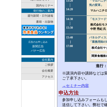
13:20
「マルハニチ
│
気の変革」
国内セミナー
14:20
マルハニチロ
発行物のご案内
週刊新聞・日刊速報
14:30
「モスフード
書籍・出版物
│
株式会社モス
15:30
中野 秀紀 氏
15:40
パネルディス
｜
「業務用卸の
広告のお申し込み
17:00
新聞広告
株式会社ヤグ
バナー広告
関東食糧株式
会社案内
ご挨拶
進行：
会社概要
※講演内容や講師などは
アクセス
ご了承下さい。
→セミナー内容
申込方法
参加申し込みフォームもし
送信して下さい。弊社で