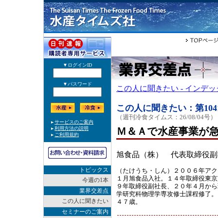
この人に聞きたい - インデ
この人に聞きたい：第104
（週刊冷食タイムス：26/08/04号）
Ｍ＆Ａで水産事業が
旭食品（株） 代表取締役副
トピックス
（たけうち・しん）２００６年アク
１月旭食品入社。１４年取締役東京
今週の1本
９年取締役副社長、２０年４月から
業界交差点
学研究科物理学専攻修士課程修了。
この人に聞きたい
４７歳。
セミナーのご案内