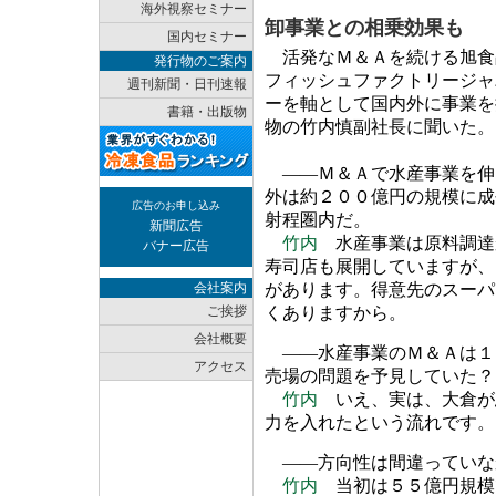
海外視察セミナー
卸事業との相乗効果も
国内セミナー
活発なＭ＆Ａを続ける旭食
発行物のご案内
フィッシュファクトリージャ
週刊新聞・日刊速報
ーを軸として国内外に事業を
書籍・出版物
物の竹内慎副社長に聞いた。
――Ｍ＆Ａで水産事業を伸
外は約２００億円の規模に成
広告のお申し込み
射程圏内だ。
新聞広告
竹内
水産事業は原料調達
バナー広告
寿司店も展開していますが、
会社案内
があります。得意先のスーパ
ご挨拶
くありますから。
会社概要
――水産事業のＭ＆Ａは１
アクセス
売場の問題を予見していた？
竹内
いえ、実は、大倉が
力を入れたという流れです。
――方向性は間違っていな
竹内
当初は５５億円規模