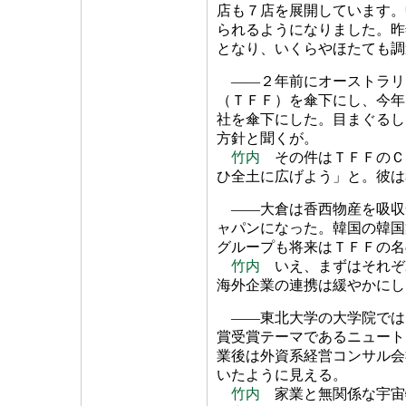
店も７店を展開しています。
られるようになりました。昨
となり、いくらやほたても調
――２年前にオーストラリ
（ＴＦＦ）を傘下にし、今年
社を傘下にした。目まぐるし
方針と聞くが。
竹内
その件はＴＦＦのＣ
ひ全土に広げよう」と。彼は
――大倉は香西物産を吸収
ャパンになった。韓国の韓国
グループも将来はＴＦＦの名
竹内
いえ、まずはそれぞ
海外企業の連携は緩やかにし
――東北大学の大学院では
賞受賞テーマであるニュート
業後は外資系経営コンサル会
いたように見える。
竹内
家業と無関係な宇宙