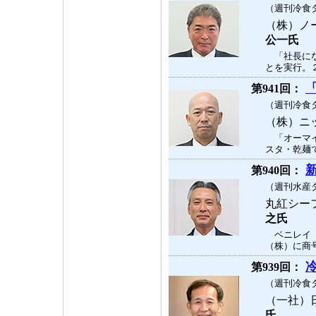
（週刊冷食タ
（株）ノ
公一氏
「社長にな
とを実行。２
第941回：
（週刊冷食タ
（株）ニ
「オーマイ
スタ・乾麺で
第940回：
（週刊水産タ
丸紅シー
之氏
ベニレイ（
（株）に商号
第939回：
（週刊冷食タ
（一社）
氏