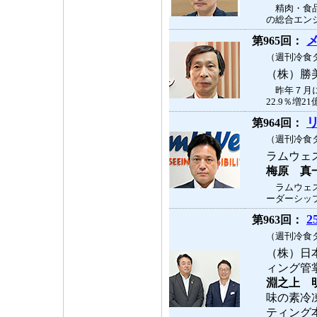
精肉・食品
の総合エンジ
第965回：
（週刊冷食タ
（株）勝
昨年７月に
22.9％増
第964回：
（週刊冷食タ
ラムウェ
梅原 真
ラムウェス
ーダーシップ
第963回：
（週刊冷食タ
（株）日
ィング管
淵之上 
味の素冷
ティン