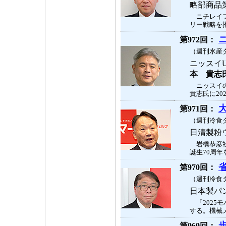
略部商品
ニチレイフ
リー戦略を推
第972回：
（週刊水産タ
ニッスイ
本 貴志
ニッスイの
貴志氏に20
第971回：
（週刊冷食タ
日清製粉
岩橋恭彦社
誕生70周年
第970回：
（週刊冷食タ
日本製パ
「2025モ
する。機械メ
第969回：