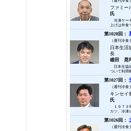
（週刊冷食タ
ファミー
氏
冷凍ケーキ
上げは外食で
第1028回：
（週刊冷食タ
日本生活
長
碓田 晃
日本生協連
ついて利用機
第1027回：
（週刊冷食タ
キンセイ
氏
１９７３年
カツ、冷凍ヒ
第1026回：
（週刊冷食タ