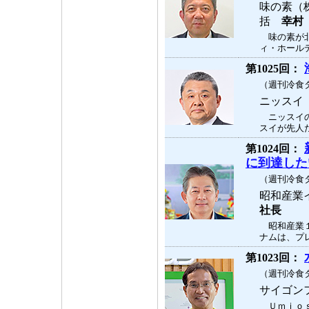
味の素（
括
幸村
味の素が北
ィ・ホールデ
第1025回：
（週刊冷食タ
ニッス
ニッスイの
スイが先人た
第1024回：
に到達した
（週刊冷食タ
昭和産業
社長
昭和産業１
ナムは、プレ
第1023回：
（週刊冷食タ
サイゴン
Ｕｍｉｏｓ