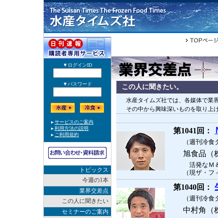
この人に聞きたい。
水産タイムズ社では、各媒体で業
その中から興味深いものを取り上
第1041回：
（週刊冷食タ
旭食品（
活発なＭ＆
トピックス
（現ザ・フィ
今週の1本
第1040回：
業界交差点
（週刊冷食タ
この人に聞きたい
中村角（
セミナーのご案内