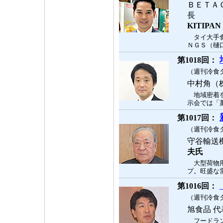
ＢＥＴＡ
長
KITIPA
タイ大手食
ＮＧＳ（樋口
第1018回：
（週刊冷食タ
中村角（
地域密着を
示会では「藁
第1017回：
（週刊冷食タ
守谷輸送
夫氏
大型荷物用
プ。旺盛な需
第1016回：
（週刊冷食タ
旭食品 
フードラン