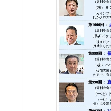
（週刊冷食タ
（株）Ｂ
元インフォ
氏がクロスマ
第1000回：
（週刊冷食タ
理研ビタ
理研ビタミ
月就任した望
第999回：
（週刊冷食タ
（株）ハ
物価高騰や
がる中、有力
第998回：
（週刊冷食タ
（一社）
（一社）日
長）は冷凍食
3
第997回：