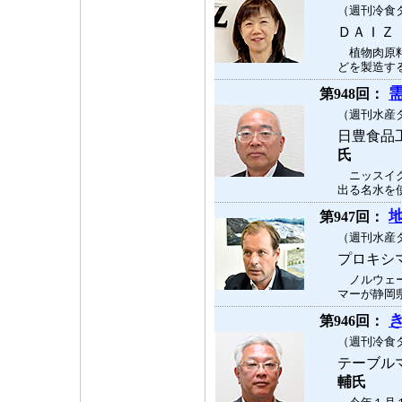
（週刊冷食タ
ＤＡＩＺ
植物肉原料
どを製造する
第948回：
（週刊水産タ
日豊食品
氏
ニッスイグ
出る名水を使
第947回：
（週刊水産タ
プロキシ
ノルウェー
マーが静岡県
第946回：
（週刊冷食タ
テーブル
輔氏