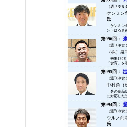
（週刊冷食タ
ケンミン
氏
ケンミン食
ン・はるさめ
第996回：
（週刊冷食タ
（株）泉
来期130
「食育」を事
第995回：
（週刊冷食タ
中村角（
冬の食品総
に対応した惣
第994回：
（週刊冷食タ
ウルノ商
氏