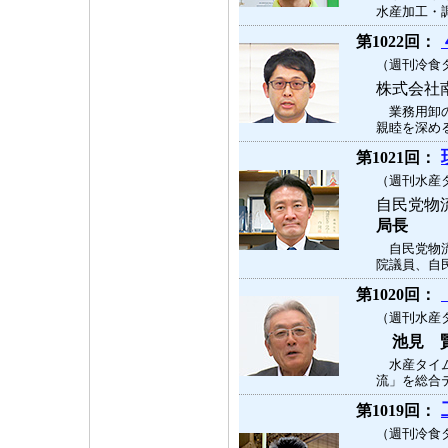
水産加工・調
第1022回：
（週刊冷食タ
株式会
業務用卸の
親睦を深める
第1021回：
（週刊水産タ
自民党物
局長
自民党物流
院議員、自民
第1020回：
（週刊水産タ
池見 
水産タイム
流」を総合テ
第1019回：
（週刊冷食タ