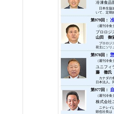
冷凍食品
日本生協連
いて、定期的
第979回：
（週刊冷食タ
プロロジ
山田 御
プロロジス
荷主にソリュ
第978回：
（週刊冷食タ
ユニフィ
藤 徹氏
カナダの食
日本法人。同
第977回：
（週刊冷食タ
株式会社
ニチレイは
顕也社長は「