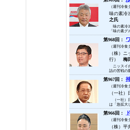
（週刊冷食タ
味の素冷
之氏
味の素冷凍
「味の素グル
第968回：
（週刊冷食タ
（株）ニ
行）
梅
ニッスイの
詰の苦戦の影
第967回：
（週刊冷食タ
（一社）
（一社）日
は「急拡大し
第966回：
（週刊冷食タ
（株）平