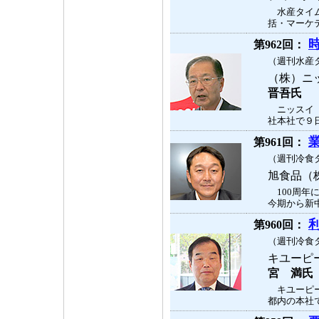
水産タイム
括・マーケテ
時
第962回：
（週刊水産タ
（株）ニ
晋吾氏
ニッスイ（
社本社で９日
第961回：
（週刊冷食タ
旭食品（
100周年
今期から新中
第960回：
（週刊冷食タ
キユーピ
宮 満氏
キユーピー
都内の本社で