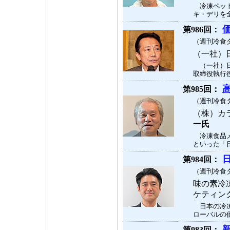
冷凍ペット
キ・デリを全
第986回：
（週刊冷食タ
（一社）
（一社）日
取締役執行役
第985回：
（週刊冷食タ
（株）カ
一氏
冷凍食品メ
といった「日
第984回：
（週刊冷食タ
味の素冷
ケティン
日本の冷凍
ローバルの価
第983回：