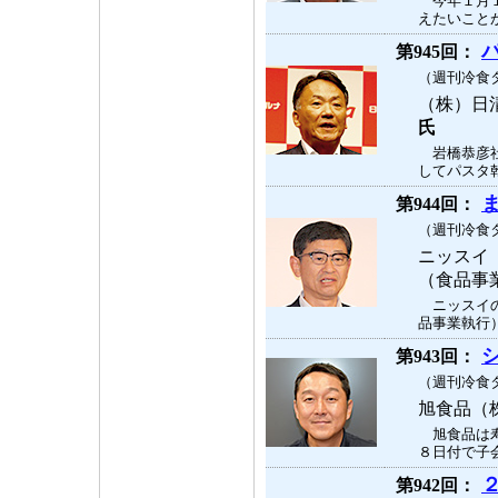
今年１月１
えたいことが
第945回：
（週刊冷食タ
（株）日
氏
岩橋恭彦社
してパスタ乾
第944回：
（週刊冷食タ
ニッスイ
（食品事
ニッスイの
品事業執行）
第943回：
（週刊冷食タ
旭食品（
旭食品は寿
８日付で子会
第942回：