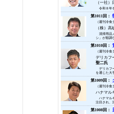
（一社）
令和８年を
第1011回：
（週刊冷食タ
（株）高
清掃用品メ
シ」が順調な
第1010回：
（週刊冷食タ
デリカフ
聖二氏
デリカフー
を通じた大手
第1009回：
（週刊冷食タ
ハナマル
ハナマルキ
注目され、浸
第1008回：