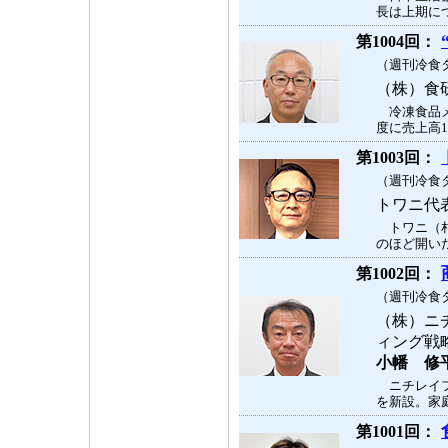
長は上期につ
第1004回：
（週刊冷食タ
（株）食
冷凍食品メ
度に売上高1
第1003回：
（週刊冷食タ
トワニ代
トワニ（札
のほど開いた
第1002回：
（週刊冷食タ
（株）ニ
ィング
小幡 修
ニチレイフ
を新設。家庭
第1001回：