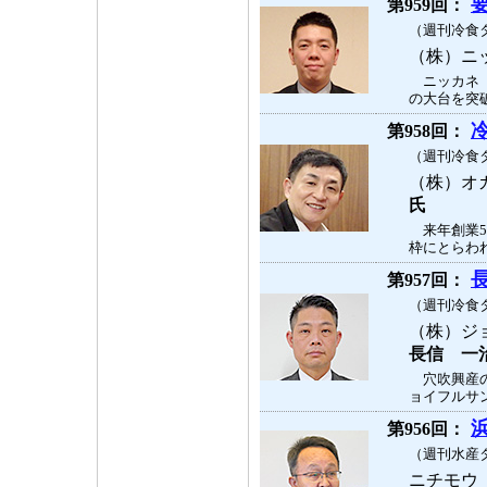
第959回：
（週刊冷食タ
（株）ニ
ニッカネ（
の大台を突破
第958回：
（週刊冷食タ
（株）オ
氏
来年創業5
枠にとらわれ
第957回：
（週刊冷食タ
（株）ジ
長信 一
穴吹興産の
ョイフルサン
第956回：
（週刊水産タ
ニチモウ