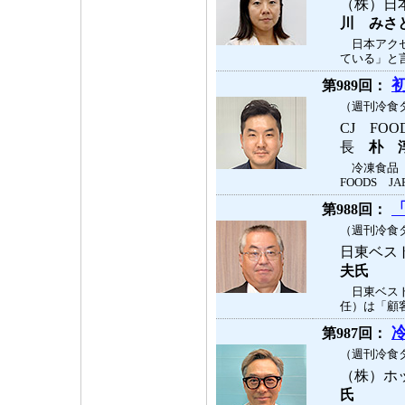
（株）日
川 みさ
日本アクセ
ている」と言
第989回：
（週刊冷食タ
CJ FOO
長
朴 
冷凍食品「
FOODS J
第988回：
（週刊冷食タ
日東ベス
夫氏
日東ベスト
任）は「顧客
第987回：
（週刊冷食タ
（株）ホ
氏