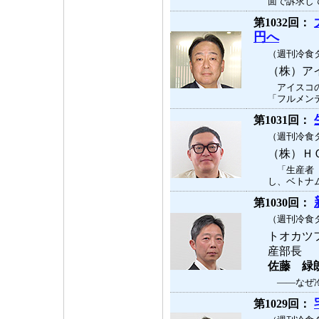
面で訴求して
第1032回：
円へ
（週刊冷食タ
（株）ア
アイスコの
「フルメンテ
第1031回：
（週刊冷食タ
（株）Ｈ
「生産者（
し、ベトナム
第1030回：
（週刊冷食タ
トオカツ
産部長
佐藤 緑
――なぜ冷
第1029回：