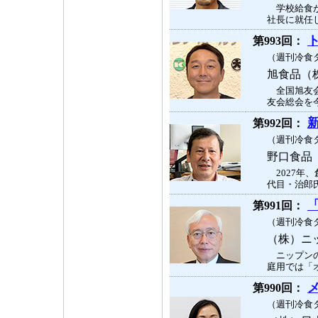
学校給食が
社長に就任し
第993回：
（週刊冷食タ
旭食品（
全国旭友会
友会総会を今
第992回：
（週刊冷食タ
野口食
2027年
代目・治郎氏
第991回：
（週刊冷食タ
（株）ニ
ニップンの
庭用では「オ
第990回：
（週刊冷食タ