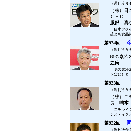
（週刊冷食タ
（株）日
ＣＥＯ
服部 真
日本アクセ
益とも食品卸
今
第934回：
（週刊冷食タ
味の素冷
之氏
味の素冷凍食
を含む）と２
第933回：
（週刊冷食タ
（株）ニ
長
嶋本
ニチレイロ
ジスティクス
第932回：
（週刊冷食タ