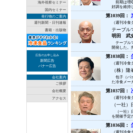
前期は増収
海外視察セミナー
好調を維持し
国内セミナー
第1039回：
発行物のご案内
（週刊冷食タ
週刊新聞・日刊速報
テーブル
書籍・出版物
明田 武
テーブルマ
開発した。先
広告のお申し込み
第1038回：
新聞広告
（週刊冷食タ
バナー広告
（株）隆
包子（パオ
会社案内
た冷食メーカ
ご挨拶
第1037回：
会社概要
（週刊冷食タ
アクセス
（一社）
（一社）日
を開催予定だ
第1036回：
（週刊冷食タ