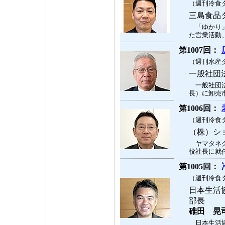
（週刊冷食タ
三島食品
「ゆかり」
た営業活動、
第1007回：
（週刊水産タ
一般社団
一般社団法
長）に卸売市
第1006回：
（週刊冷食タ
（株）シ
ヤマタネグ
役社長に就任
第1005回：
（週刊冷食タ
日本生活
部長
碓田 晃
日本生活協