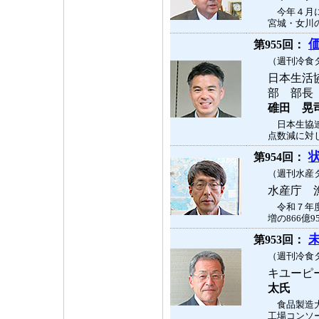
今年４月に
宮城・女川の
第955回：
（週刊冷食タ
日本生活
部 部
碓田 晃
日本生協連
点数減に対し
第954回：
（週刊水産タ
水産庁 
令和７年度
増の866億9
第953回：
（週刊冷食タ
キユーピ
太氏
食品製造大
工場コンソー