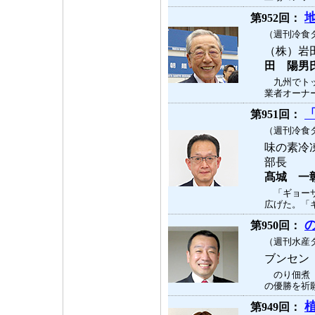
第952回：
（週刊冷食タ
（株）岩
田 陽男
九州でトッ
業者オーナー
第951回：
（週刊冷食タ
味の素冷
部長
髙城 一
「ギョーザ
広げた。「ギ
第950回：
（週刊水産タ
ブンセン
のり佃煮「
の優勝を祈願
第949回：