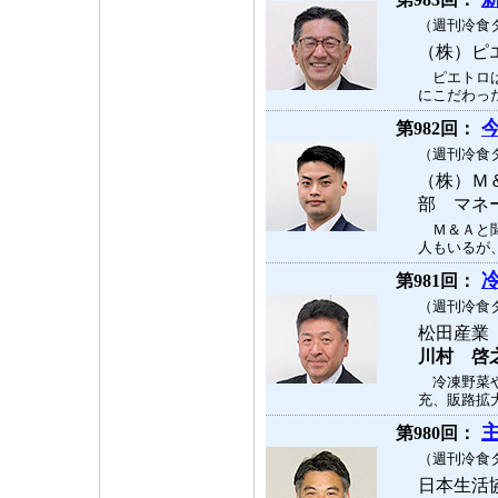
（週刊冷食タ
（株）ピ
ピエトロは
にこだわった
第982回：
（週刊冷食タ
（株）Ｍ
部 マネ
Ｍ＆Ａと聞
人もいるが、
第981回：
（週刊冷食タ
松田産業
川村 啓
冷凍野菜や
充、販路拡大
第980回：
（週刊冷食タ
日本生活