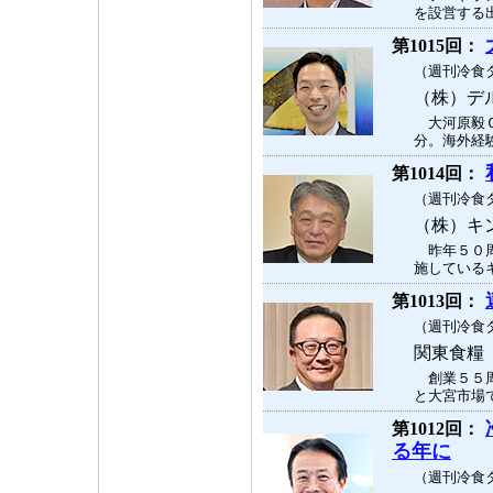
を設営する出
第1015回：
（週刊冷食タ
（株）デ
大河原毅Ｃ
分。海外経験
第1014回：
（週刊冷食タ
（株）キ
昨年５０周
施しているキ
第1013回：
（週刊冷食タ
関東食糧
創業５５周
と大宮市場で
第1012回：
る年に
（週刊冷食タ