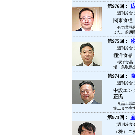
第976回：
（週刊冷食タ
関東食糧
有力業務用
えた。前期単
第975回：
（週刊冷食タ
極洋食品
極洋食品（
場（鳥取県倉
第974回：
（週刊冷食タ
中設エン
正氏
食品工場建
施工まで主力
第973回：
（週刊冷食タ
（株）ニ