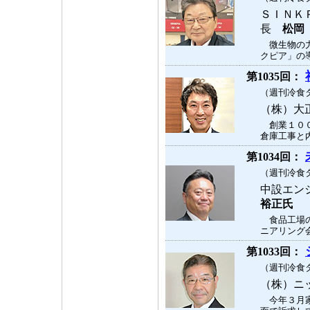
ＳＩＮＫ
長
松岡
微生物の力
クピア」の導
第1035回：
（週刊冷食タ
（株）大
創業１００
倉庫工事と内
第1034回：
（週刊冷食タ
中設エン
裕正氏
食品工場の
ニアリング会
第1033回：
（週刊冷食タ
（株）ニ
今年３月家