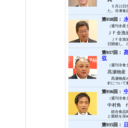
５月22日
た。冷凍食品
第938回：
（週刊水産タ
ＪＦ全漁
ＪＦ全漁連
日開催し、2
第937回：
収
（週刊冷食タ
髙瀬物産
髙瀬物産の
針について都
第936回：
（週刊冷食タ
中村角 
総合食品卸
と親睦を深め
第935回：