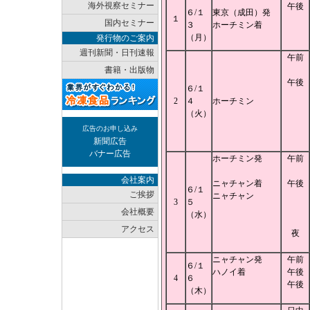
海外視察セミナー
午後
６/１
東京（成田）発
１
国内セミナー
３
ホーチミン着
（月）
発行物のご案内
週刊新聞・日刊速報
午前
書籍・出版物
午後
６/１
2
４
ホーチミン
（火）
広告のお申し込み
新聞広告
バナー広告
ホーチミン発
午前
会社案内
ニャチャン着
午後
６/１
ご挨拶
ニャチャン
3
５
会社概要
（水）
アクセス
夜
ニャチャン発
午前
６/１
ハノイ着
午後
4
６
午後
（木）