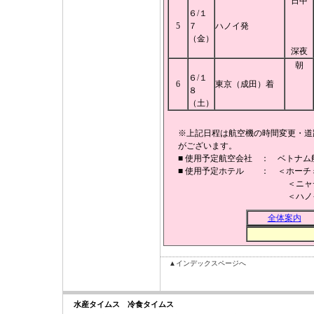
日中
６/１
5
７
ハノイ発
（金）
深夜
朝
６/１
6
東京（成田）着
８
（土）
※上記日程は航空機の時間変更・道
がございます。
■ 使用予定航空会社 ： ベトナム
■ 使用予定ホテル ： ＜ホー
＜ニャチャン＞ ア
＜ハノイ＞ ホテ
全体案内
▲インデックスページへ
水産タイムス 冷食タイムス