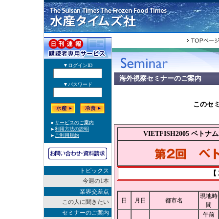
海外視察セミナーのご案内
このセ
VIETFISH2005 
トピックス
【
今週の1本
業界交差点
現地時
日
月日
都市名
この人に聞きたい
間
セミナーのご案内
午前